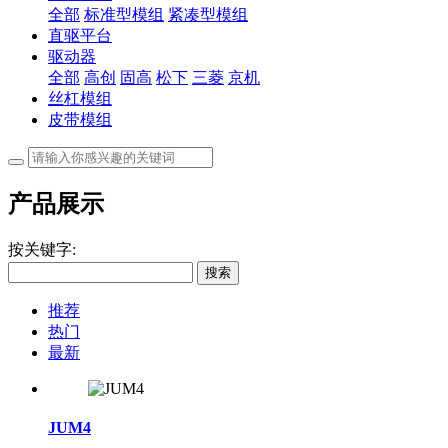
全部
标准型模组
紧凑型模组
直驱平台
驱动器
全部
高创
固高
松下
三菱
京机
丝杠模组
皮带模组
产品展示
按关键字:
搜索
推荐
热门
最新
JUM4