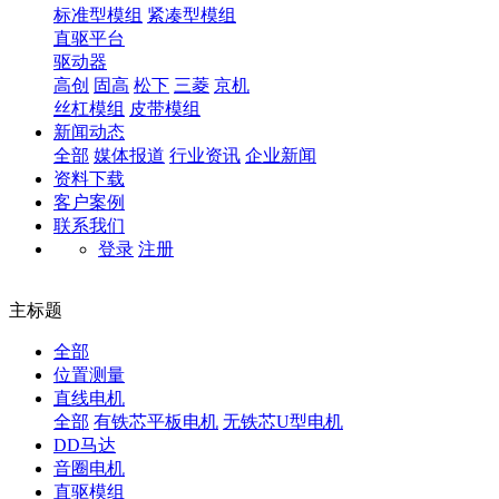
标准型模组
紧凑型模组
直驱平台
驱动器
高创
固高
松下
三菱
京机
丝杠模组
皮带模组
新闻动态
全部
媒体报道
行业资讯
企业新闻
资料下载
客户案例
联系我们
登录
注册
主标题
全部
位置测量
直线电机
全部
有铁芯平板电机
无铁芯U型电机
DD马达
音圈电机
直驱模组