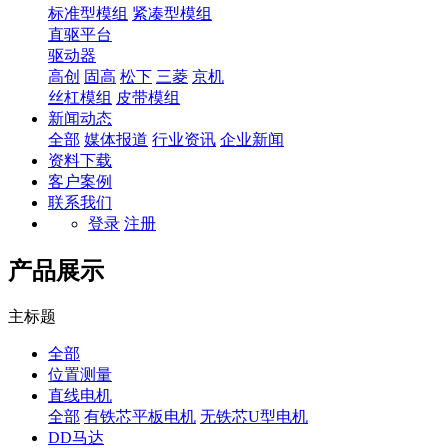
标准型模组
紧凑型模组
直驱平台
驱动器
高创
固高
松下
三菱
京机
丝杠模组
皮带模组
新闻动态
全部
媒体报道
行业资讯
企业新闻
资料下载
客户案例
联系我们
登录
注册
产品展示
主标题
全部
位置测量
直线电机
全部
有铁芯平板电机
无铁芯U型电机
DD马达