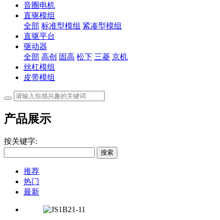
音圈电机
直驱模组
全部
标准型模组
紧凑型模组
直驱平台
驱动器
全部
高创
固高
松下
三菱
京机
丝杠模组
皮带模组
产品展示
按关键字:
搜索
推荐
热门
最新