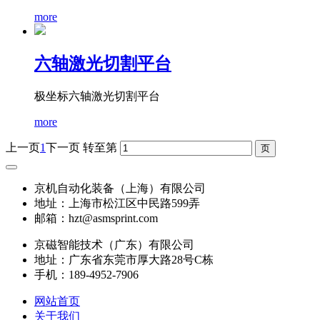
more
六轴激光切割平台
极坐标六轴激光切割平台
more
上一页
1
下一页
转至第
京机自动化装备（上海）有限公司
地址：上海市松江区中民路599弄
邮箱：hzt@asmsprint.com
京磁智能技术（广东）有限公司
地址：广东省东莞市厚大路28号C栋
手机：189-4952-7906
网站首页
关于我们