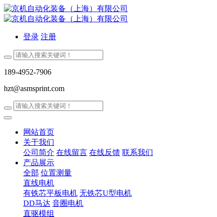
登录
注册
189-4952-7906
hzt@asmsprint.com
网站首页
关于我们
公司简介
在线留言
在线反馈
联系我们
产品展示
全部
位置测量
直线电机
有铁芯平板电机
无铁芯U型电机
DD马达
音圈电机
直驱模组