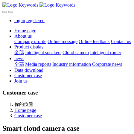
log in
registered
Home page
About us
Company profile
Online message
Online feedback
Contact us
Product display
全部
Intelligent speakers
Cloud camera
Intelligent router
news
全部
Media reports
Industry information
Corporate news
Data download
Customer case
Join us
Customer case
你的位置
Home page
Customer case
Smart cloud camera case