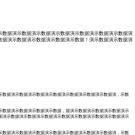
示数据演示数据演示数据演示数据演示数据演示数据演示数据演
数据演示数据演示数据演示数据演示数据！演示数据演示数据演
示数据演示数据演示数据演示数据演示数据演示数据演示数据演，示数
示数据演示数据演示数据演示数据，据演示数据演示数据演示数据演示
据演示数据演示数据演示数据演示数据演示数据演示数据演示数据演示
示数据演示数据演示数据演示数据演示数据演示数据演示数据演，示数