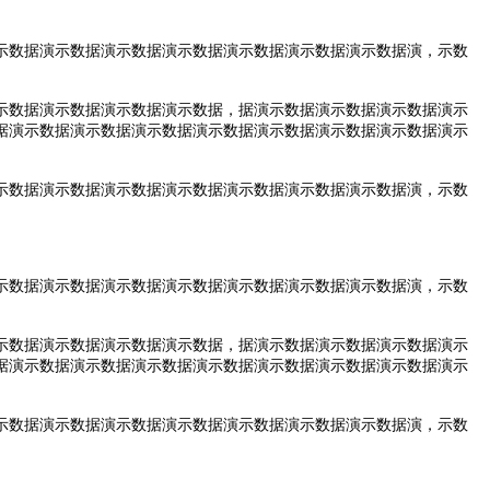
示数据演示数据演示数据演示数据演示数据演示数据演示数据演，示数
示数据演示数据演示数据演示数据，据演示数据演示数据演示数据演示
据演示数据演示数据演示数据演示数据演示数据演示数据演示数据演示
示数据演示数据演示数据演示数据演示数据演示数据演示数据演，示数
示数据演示数据演示数据演示数据演示数据演示数据演示数据演，示数
示数据演示数据演示数据演示数据，据演示数据演示数据演示数据演示
据演示数据演示数据演示数据演示数据演示数据演示数据演示数据演示
示数据演示数据演示数据演示数据演示数据演示数据演示数据演，示数