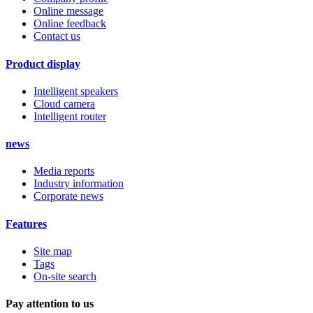
Online message
Online feedback
Contact us
Product display
Intelligent speakers
Cloud camera
Intelligent router
news
Media reports
Industry information
Corporate news
Features
Site map
Tags
On-site search
Pay attention to us