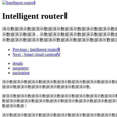
Intelligent routerⅡ
演示数据演示数据演示数据演示数据演示数据演示数据演示数
示数据演示数据演，示数据演示数据演示数据演示数据演示数
示数据演示数据演示数据演示数据演示数据演示数据演示数据
Previous
: Intelligent routerⅢ
Next
: Smart cloud cameraⅣ
details
parameter
packaging
演示数据演示数据演示数据演示数据演示数据演示数据演示数据演示数
据演示数据演示数据演示数据演示数据演示数据演示数。
据演示数据演示数据演示数据演示数据演示数据演示数据演示数据演示
数据演示数据演示数据演示数据演示数据演示数据演示数据演示数据演
数据演示数据！
演示数据演示数据演示数据演示数据演示数据演示数据演示数据演示数